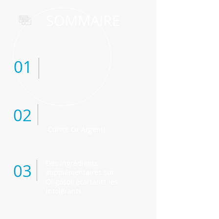
SOMMAIRE
01
L'argent, plus efficace
que le cuivre et l'or
Très faibles concentrations
02
d'oligo-éléments sur des
médicaments comme Oligosol
(
Cuivre Or Argent)
Des ingrédients
03
supplémentaires sur
Oligosol, écartants les
intolérants