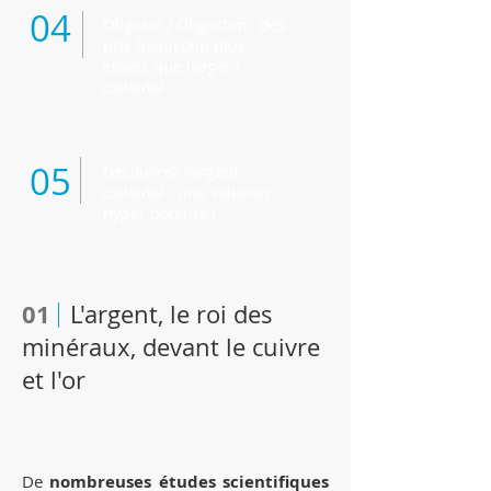
04
Oligosol / Oligostim : des
prix beaucoup plus
élevés que l'argent
colloïdal
05
Découvrez l'argent
colloïdal : une solution
hyper potente !
01
L'argent, le roi des
minéraux, devant le cuivre
et l'or
De
nombreuses études scientifiques