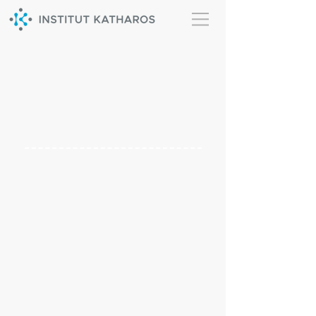
OLIGOSOL
(CUIVRE, OR,
ARGENT)
DÉCOUVREZ UNE
MEILLEURE
ALTERNATIVE:
L'ARGENT
COLLOÏDAL