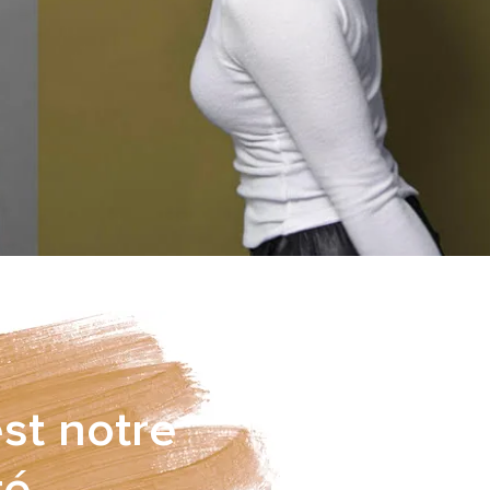
est notre
té