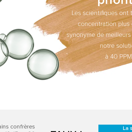
Les scientifiques ont 
concentration plus 
synonyme de meilleurs r
notre solut
à 40 PPM
ains confrères
La 