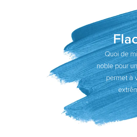
Fla
Quoi de mi
noble pour un
permet à v
extrê