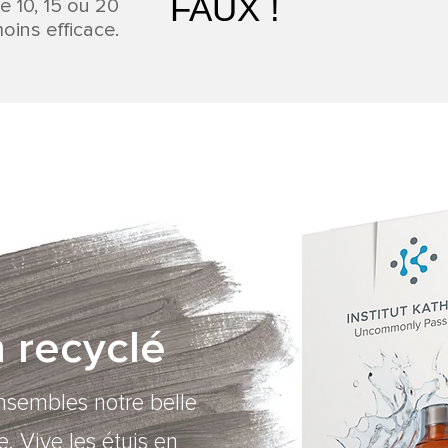
FAUX !
e 10, 15 ou 20
moins efficace.
 recyclé
sembles notre belle
e. Vive les étuis en