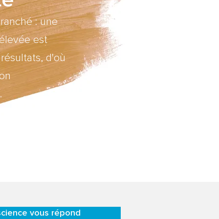
tranché : une
élevée est
ésultats, d'où
ion
.
science vous répond