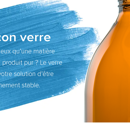
con verre
eux qu’une matière
 produit pur ? Le verre
otre solution d’être
mement stable.