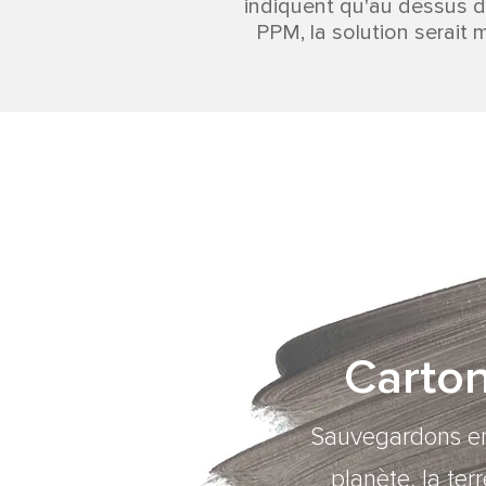
indiquent qu'au dessus d
PPM, la solution serait 
Carton
Sauvegardons en
planète, la terr