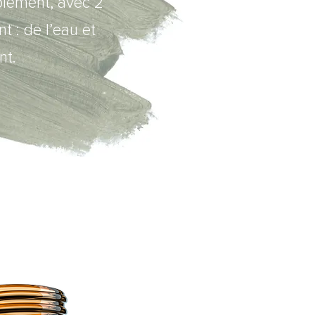
blement, avec 2
t : de l’eau et
nt.